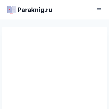
Перейти
Paraknig.ru
к
содержимому