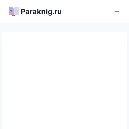
Перейти
Paraknig.ru
к
содержимому