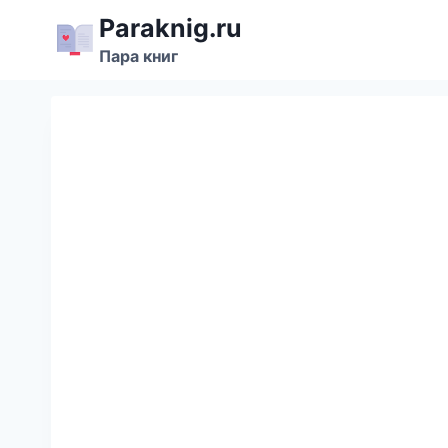
Перейти
Paraknig.ru
к
Пара книг
содержимому