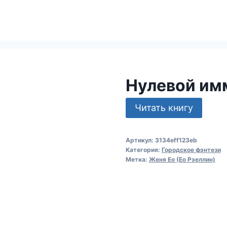
Нулевой им
Читать книгу
Артикул:
3134eff123eb
Категория:
Городское фэнтези
Метка:
Женя Ео (Ео Рэеллин)