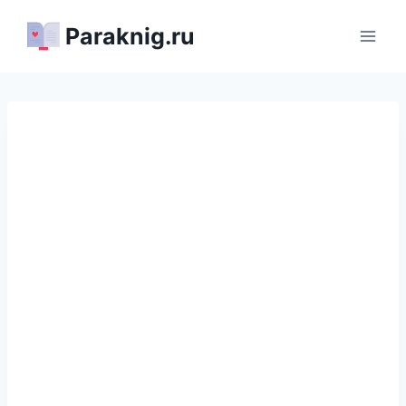
Перейти
Paraknig.ru
к
содержимому