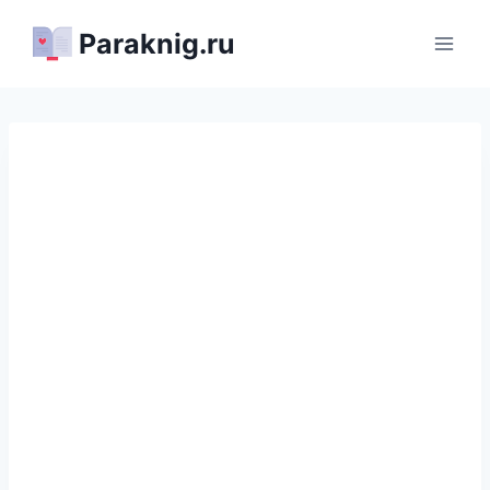
Перейти
Paraknig.ru
к
содержимому