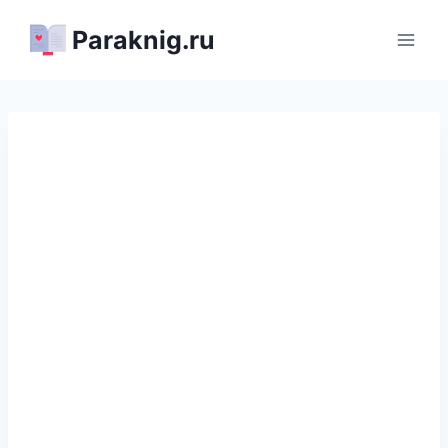
Перейти
Paraknig.ru
к
содержимому