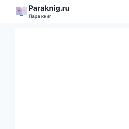
Перейти
Paraknig.ru
к
Пара книг
содержимому