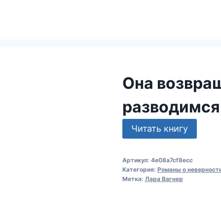
Она возвра
разводимся
Читать книгу
Артикул:
4e08a7cf8ecc
Категория:
Романы о неверност
Метка:
Лара Вагнер