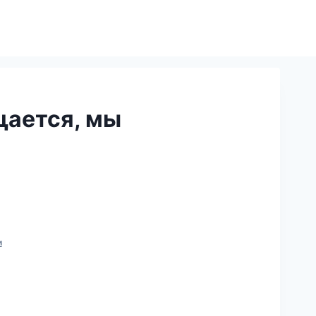
щается, мы
и