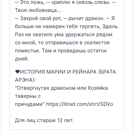
─ Это ложь, ─ хриплю я сквозь слезы. ─
Твоя любовница…
─ Закрой свой рот, ─ рычит дракон. ─ Я
больше не намерен тебя терпеть, Эдель.
Раз не хватило ума удержаться рядом
со мной, то отправишься в скалистое
поместье. Там и проведешь остаток
дней.
‍❤️‍ИСТОРИЯ МАРИИ И РЕЙНАРА (БРАТА
АРЭНА):
"Отвергнутая драконом или Хозяйка
таверны с
причудами" https://litnet.com/shrt/SDVo
Для лиц старше 12 лет.