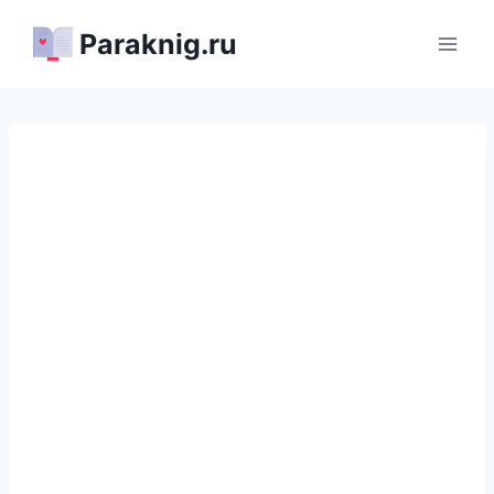
Перейти
Paraknig.ru
к
содержимому