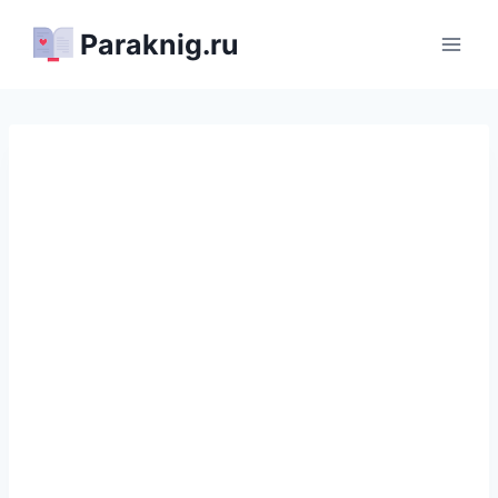
Перейти
Paraknig.ru
к
содержимому