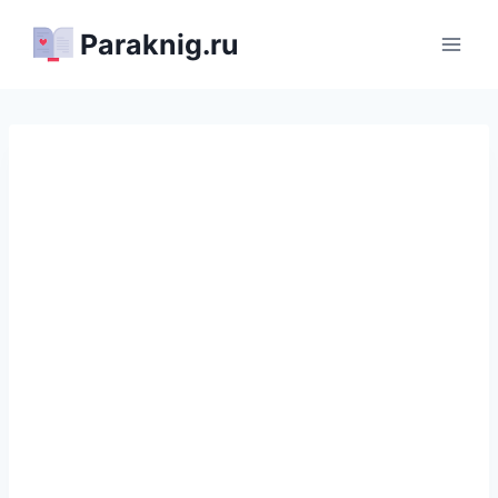
Перейти
Paraknig.ru
к
содержимому