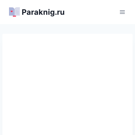
Перейти
Paraknig.ru
к
содержимому