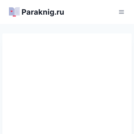
Перейти
Paraknig.ru
к
содержимому