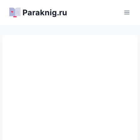
Перейти
Paraknig.ru
к
содержимому