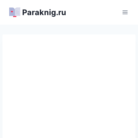
Перейти
Paraknig.ru
к
содержимому