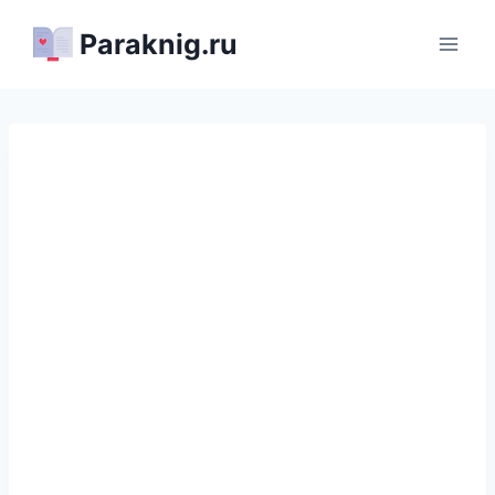
Перейти
Paraknig.ru
к
содержимому