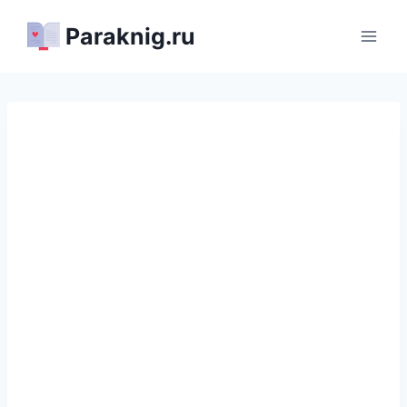
Перейти
Paraknig.ru
к
содержимому