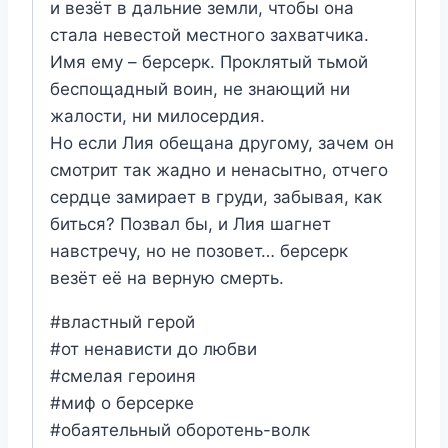
и везёт в дальние земли, чтобы она
стала невестой местного захватчика.
Имя ему – берсерк. Проклятый тьмой
беспощадный воин, не знающий ни
жалости, ни милосердия.
Но если Лия обещана другому, зачем он
смотрит так жадно и ненасытно, отчего
сердце замирает в груди, забывая, как
биться? Позвал бы, и Лия шагнет
навстречу, но не позовет… берсерк
везёт её на верную смерть.
#властный герой
#от ненависти до любви
#смелая героиня
#миф о берсерке
#обаятельный оборотень-волк