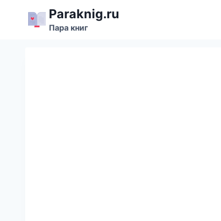
Перейти
Paraknig.ru
к
Пара книг
содержимому