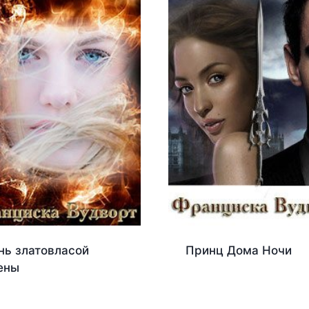
нь златовласой
Принц Дома Ночи
ены