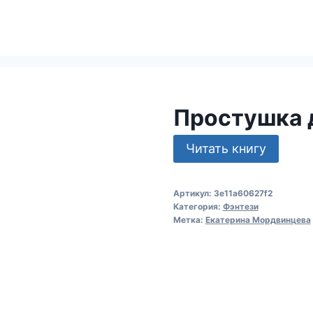
Простушка 
Читать книгу
Артикул:
3e11a60627f2
Категория:
Фэнтези
Метка:
Екатерина Мордвинцева