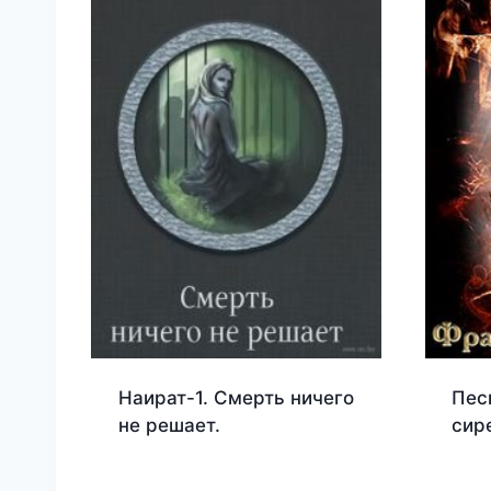
Наират-1. Смерть ничего
Пес
не решает.
сир