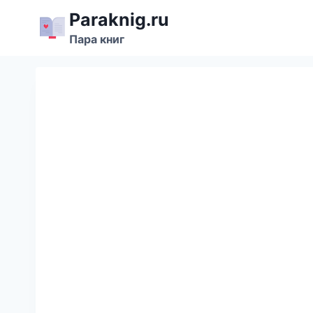
Перейти
Paraknig.ru
к
Пара книг
содержимому