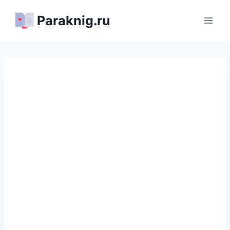
Перейти
Paraknig.ru
к
содержимому