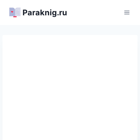
Перейти
Paraknig.ru
к
содержимому