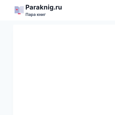
Перейти
Paraknig.ru
к
Пара книг
содержимому