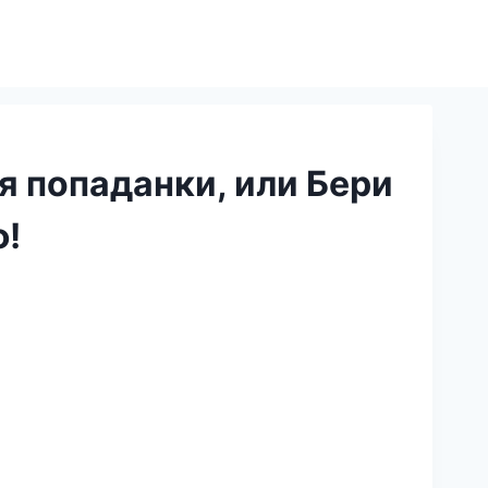
 попаданки, или Бери
ф!