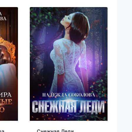
ра.
Снежная Леди