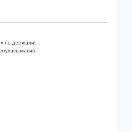
ах не держали!
снулась магия.