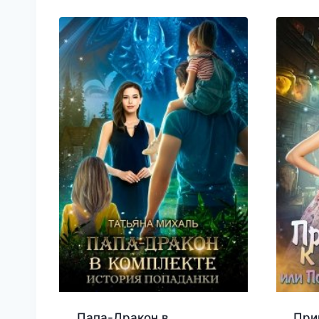
Папа-Дракон в
При