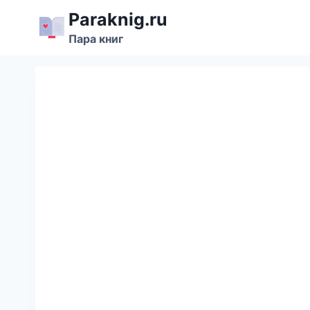
Перейти
Paraknig.ru
к
Пара книг
содержимому