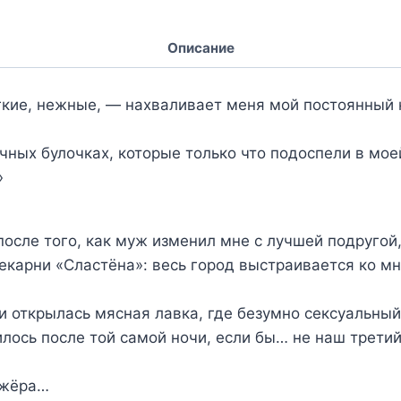
Описание
ягкие, нежные, — нахваливает меня мой постоянный 
ных булочках, которые только что подоспели в моей
»
осле того, как муж изменил мне с лучшей подругой, 
екарни «Сластёна»: весь город выстраивается ко 
и открылась мясная лавка, где безумно сексуальны
илось после той самой ночи, если бы… не наш трети
ажёра…