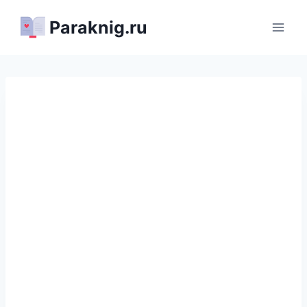
Перейти
Paraknig.ru
к
содержимому