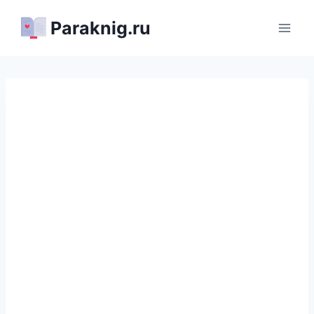
Перейти
Paraknig.ru
к
содержимому