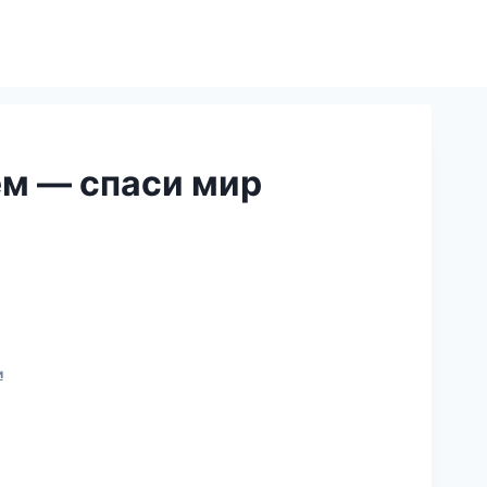
ем — спаси мир
и