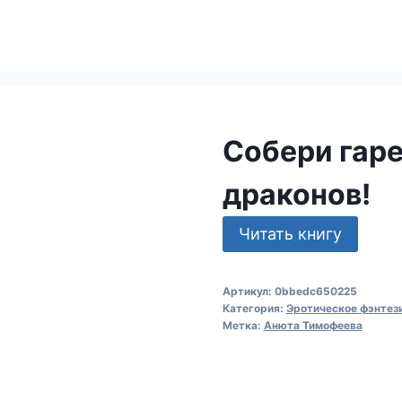
Собери гар
драконов!
Читать книгу
Артикул:
0bbedc650225
Категория:
Эротическое фэнтез
Метка:
Анюта Тимофеева