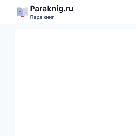
Перейти
Paraknig.ru
к
Пара книг
содержимому