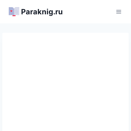
Перейти
Paraknig.ru
к
содержимому