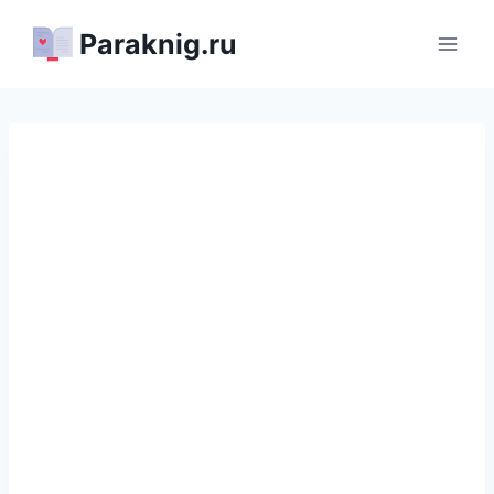
Перейти
Paraknig.ru
к
содержимому