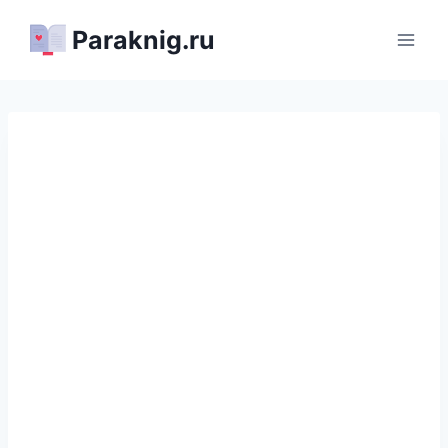
Перейти
Paraknig.ru
к
содержимому