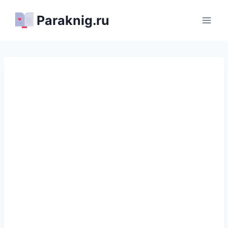
Перейти
Paraknig.ru
к
содержимому