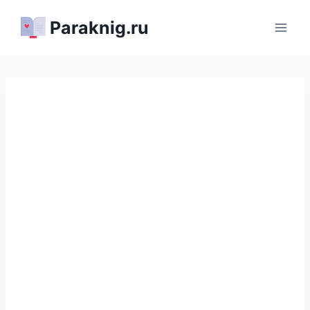
Перейти
Paraknig.ru
к
содержимому