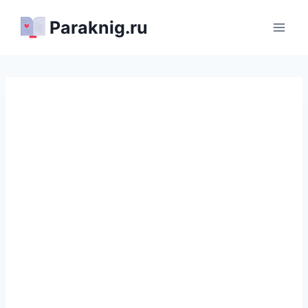
Перейти
Paraknig.ru
к
содержимому