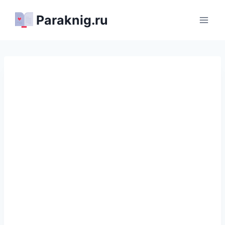
Перейти
Paraknig.ru
к
содержимому