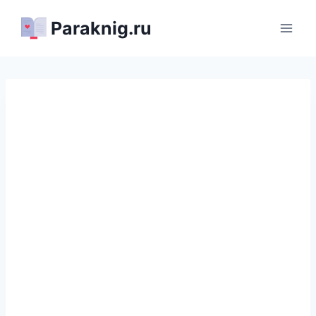
Перейти
Paraknig.ru
к
содержимому