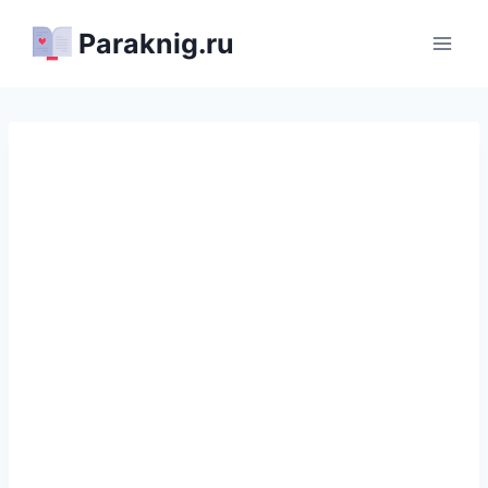
Перейти
Paraknig.ru
к
содержимому