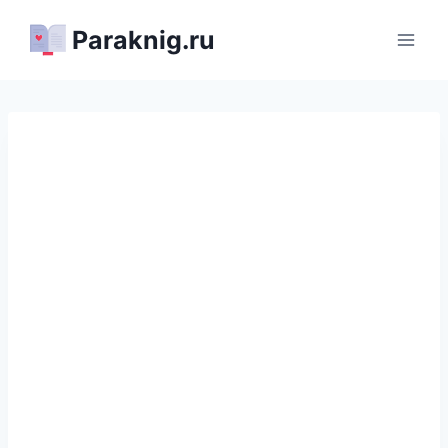
Перейти
Paraknig.ru
к
содержимому