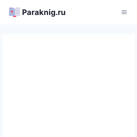
Перейти
Paraknig.ru
к
содержимому