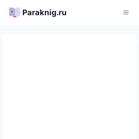
Перейти
Paraknig.ru
к
содержимому