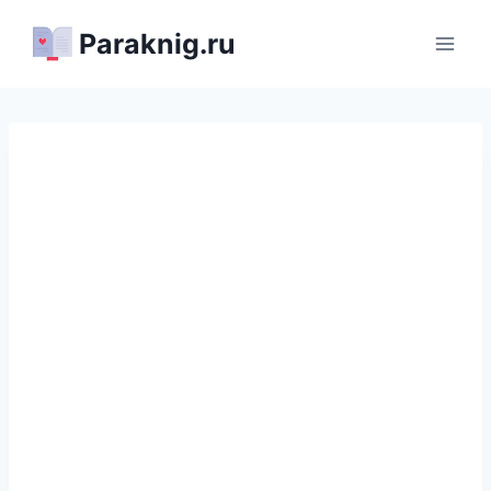
Перейти
Paraknig.ru
к
содержимому