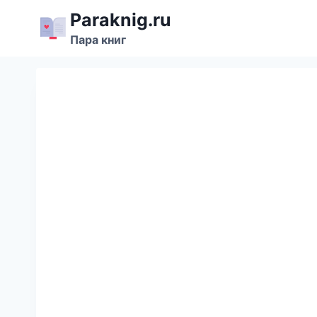
Перейти
Paraknig.ru
к
Пара книг
содержимому