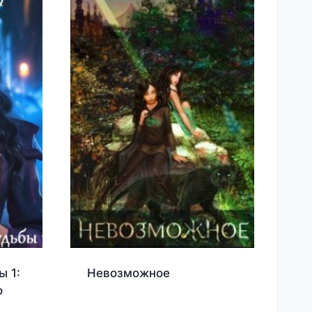
ы 1:
Невозможное
о