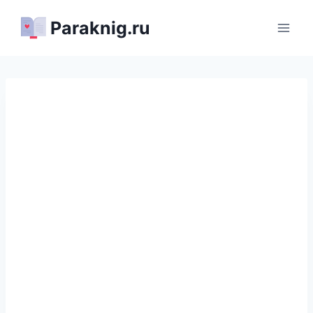
Перейти
Paraknig.ru
к
содержимому