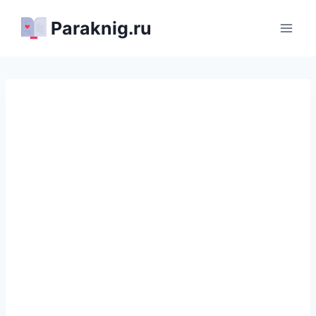
Перейти
Paraknig.ru
к
содержимому