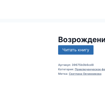
Возрождени
Читать книгу
Артикул:
39675b0b6cd8
Категория:
Приключенческое фэ
Метка:
Светлана Овчинникова