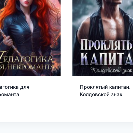
агогика для
Проклятый капитан.
романта
Колдовской знак