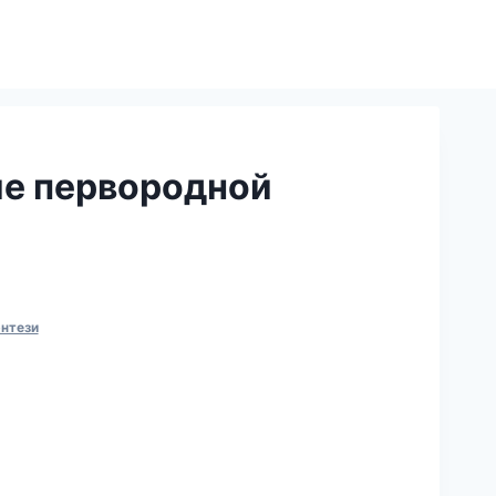
е первородной
нтези