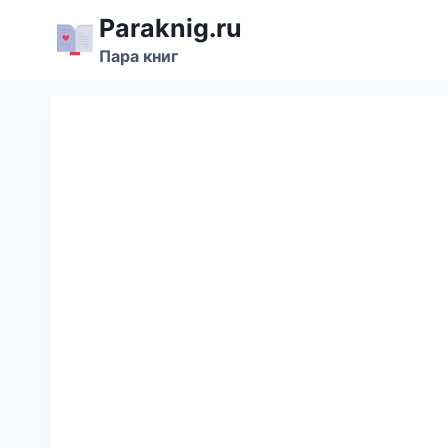
Перейти
Paraknig.ru
к
Пара книг
содержимому