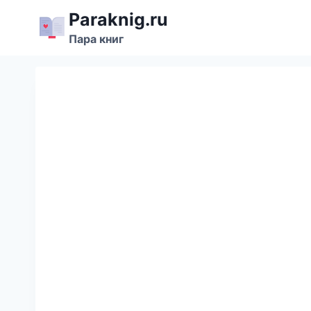
Перейти
Paraknig.ru
к
Пара книг
содержимому