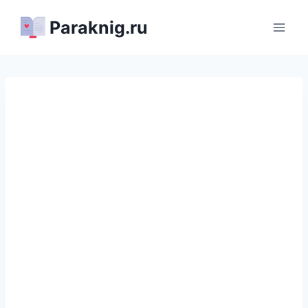
Перейти
Paraknig.ru
к
содержимому