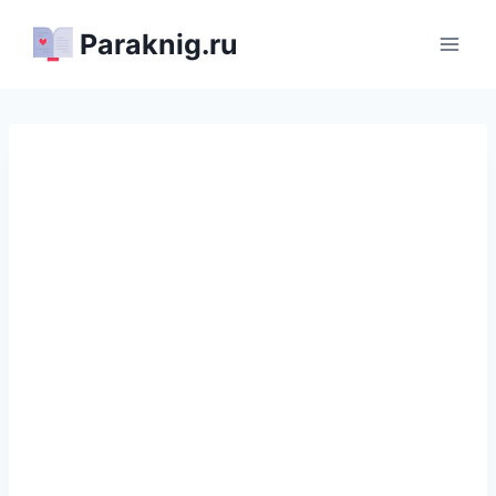
Перейти
Paraknig.ru
к
содержимому