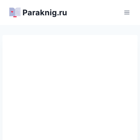
Перейти
Paraknig.ru
к
содержимому