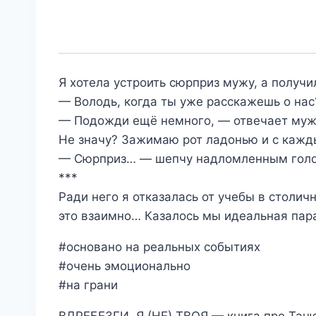
Я хотела устроить сюрприз мужу, а получ
— Володь, когда ты уже расскажешь о нас
— Подожди ещё немного, — отвечает муж.
Не значу? Зажимаю рот ладонью и с кажды
— Сюрприз… — шепчу надломленным голосо
***
Ради него я отказалась от учебы в столич
это взаимно… Казалось мы идеальная пара.
#основано на реальных событиях
#очень эмоционально
#на грани
ВДРЕБЕЗГИ. Я (НЕ) ТВОЯ — книга про Тан