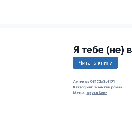
Я тебе (не)
Читать книгу
Артикул:
03132a8c1171
Категория:
Женский роман
Метка:
Аруся Берг