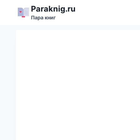
Перейти
Paraknig.ru
к
Пара книг
содержимому