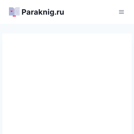
Перейти
Paraknig.ru
к
содержимому