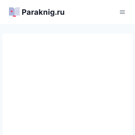
Перейти
Paraknig.ru
к
содержимому