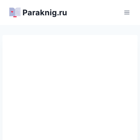
Перейти
Paraknig.ru
к
содержимому